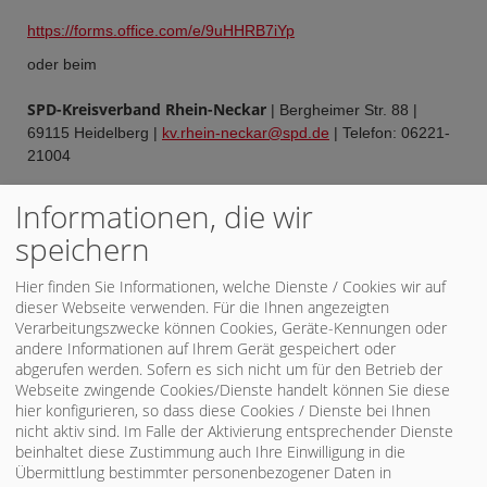
https://forms.office.com/e/9uHHRB7iYp
oder beim
SPD-Kreisverband Rhein-Neckar
| Bergheimer Str. 88 |
69115 Heidelberg |
kv.rhein-neckar@spd.de
| Telefon: 06221-
21004
Informationen, die wir
Homepage
SPD Rhein-Neckar
speichern
Veröffentlicht am 19.12.2023
«
Unser Wahlprogramm 2024
Hier finden Sie Informationen, welche Dienste / Cookies wir auf
SPD-Kreisrat Thomas Zachler erhält im Schloss Neckarhausen
dieser Webseite verwenden. Für die Ihnen angezeigten
die Staufermedaille des Ministerpräsidenten
»
Verarbeitungszwecke können Cookies, Geräte-Kennungen oder
andere Informationen auf Ihrem Gerät gespeichert oder
UNSER
abgerufen werden. Sofern es sich nicht um für den Betrieb der
Webseite zwingende Cookies/Dienste handelt können Sie diese
BUNDESTAGSABGEORDNETER
hier konfigurieren, so dass diese Cookies / Dienste bei Ihnen
nicht aktiv sind. Im Falle der Aktivierung entsprechender Dienste
beinhaltet diese Zustimmung auch Ihre Einwilligung in die
Übermittlung bestimmter personenbezogener Daten in