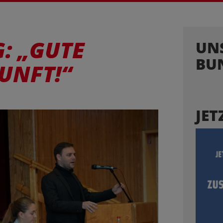
: „GUTE
UN
BU
UNFT!“
JET